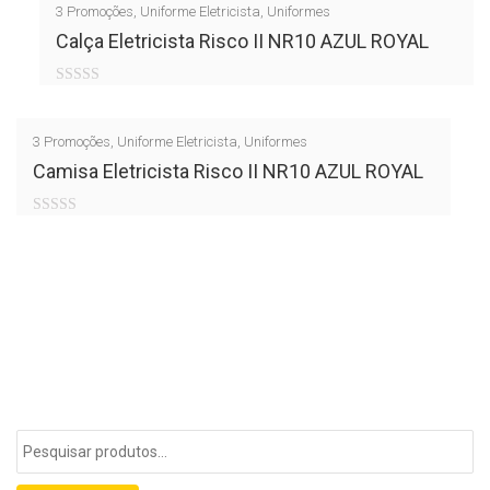
3
Promoções
,
Uniforme Eletricista
,
Uniformes
of
Calça Eletricista Risco II NR10 AZUL ROYAL
5
0
out
3
Promoções
,
Uniforme Eletricista
,
Uniformes
of
Camisa Eletricista Risco II NR10 AZUL ROYAL
5
0
out
of
5
Pesquisar
por: