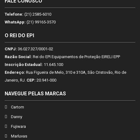
FALE CONOSCO
Telefone:
(21) 2585-6010
WhatsApp:
(21) 99165-3570
O REI DO EPI
CNPJ:
36.027.327/0001-02
Razão Social:
Rei do EPI Equipamentos de Proteção EIRELI EPP
Inscrição Estadual:
11.645.100
Endereço:
Rua Figueira de Melo, 310 e 310A, São Cristovão, Rio de
Janeiro, RJ.
CEP:
20.941-000
NAVEGUE PELAS MARCAS
Cartom
Danny
Fujiwara
Marluvas