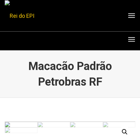
Tog
nav
Tog
nav
Macacão Padrão
Petrobras RF