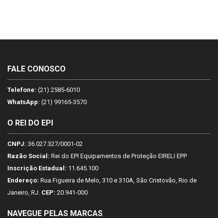
of
5
FALE CONOSCO
Telefone:
(21) 2585-6010
WhatsApp:
(21) 99165-3570
O REI DO EPI
CNPJ:
36.027.327/0001-02
Razão Social:
Rei do EPI Equipamentos de Proteção EIRELI EPP
Inscrição Estadual:
11.645.100
Endereço:
Rua Figueira de Melo, 310 e 310A, São Cristovão, Rio de
Janeiro, RJ.
CEP:
20.941-000
NAVEGUE PELAS MARCAS