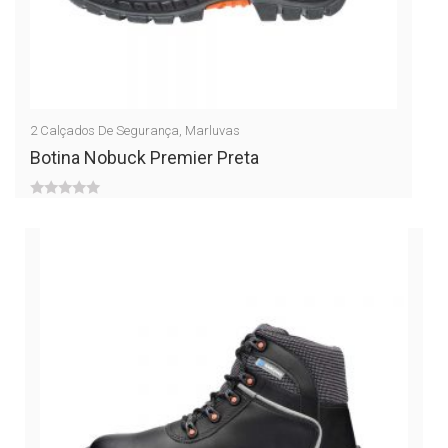
2
Calçados De Segurança
,
Marluvas
Botina Nobuck Premier Preta
0
out
of
5