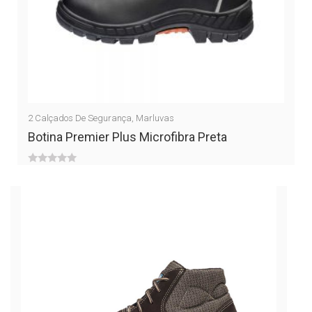
2
Calçados De Segurança
,
Marluvas
Botina Premier Plus Microfibra Preta
0
out
of
5