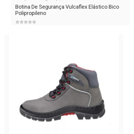
Botina De Segurança Vulcaflex Elástico Bico
Polipropileno
0
out
of
5