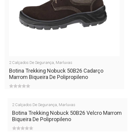
2
Calçados De Segurança
,
Marluvas
Botina Trekking Nobuck 50B26 Cadarço
Marrom Biqueira De Polipropileno
0
out
2
Calçados De Segurança
,
Marluvas
of
Botina Trekking Nobuck 50B26 Velcro Marrom
Biqueira De Polipropileno
5
0