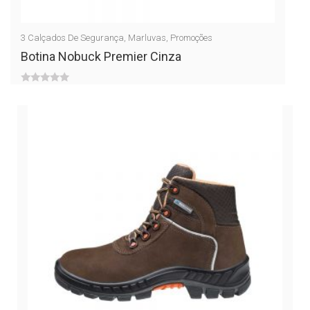
3
Calçados De Segurança
,
Marluvas
,
Promoções
Botina Nobuck Premier Cinza
0
out
of
5