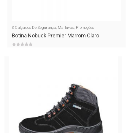
3
Calçados De Segurança
,
Marluvas
,
Promoções
Botina Nobuck Premier Marrom Claro
0
out
of
5