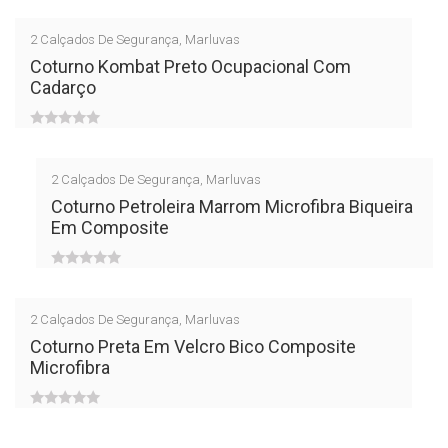
out
2
Calçados De Segurança
,
Marluvas
of
Coturno Kombat Preto Ocupacional Com
Cadarço
5
0
out
2
Calçados De Segurança
,
Marluvas
of
Coturno Petroleira Marrom Microfibra Biqueira
Em Composite
5
0
out
2
Calçados De Segurança
,
Marluvas
of
Coturno Preta Em Velcro Bico Composite
Microfibra
5
0
out