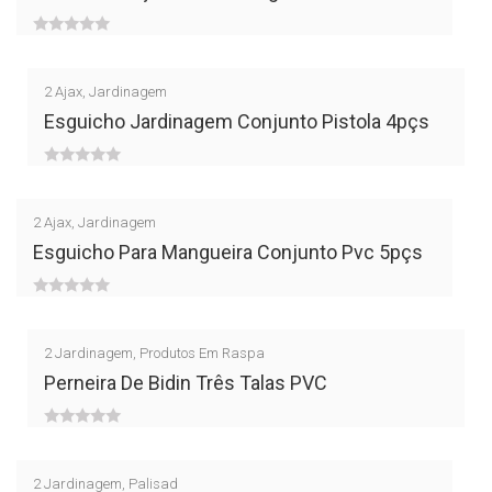
5
0
out
2
Ajax
,
Jardinagem
of
Esguicho Jardinagem Conjunto Pistola 4pçs
5
0
out
2
Ajax
,
Jardinagem
of
Esguicho Para Mangueira Conjunto Pvc 5pçs
5
0
out
2
Jardinagem
,
Produtos Em Raspa
of
Perneira De Bidin Três Talas PVC
5
0
out
2
Jardinagem
,
Palisad