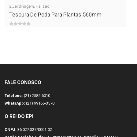
out
2
Jardinagem
,
Palisad
of
Tesoura De Poda Para Plantas 560mm
5
0
out
of
5
FALE CONOSCO
Telefone:
(21) 2585-6010
WhatsApp:
(21) 99165-3570
O REI DO EPI
CNPJ:
36.027.327/0001-02