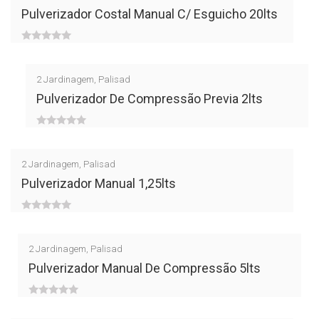
of
Pulverizador Costal Manual C/ Esguicho 20lts
5
0
out
2
Jardinagem
,
Palisad
of
Pulverizador De Compressão Previa 2lts
5
0
out
2
Jardinagem
,
Palisad
of
Pulverizador Manual 1,25lts
5
0
out
2
Jardinagem
,
Palisad
of
Pulverizador Manual De Compressão 5lts
5
0