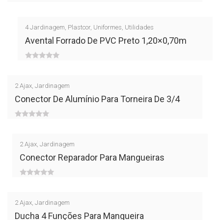
0
out
4
Jardinagem
,
Plastcor
,
Uniformes
,
Utilidades
of
Avental Forrado De PVC Preto 1,20×0,70m
5
0
out
2
Ajax
,
Jardinagem
of
Conector De Alumínio Para Torneira De 3/4
5
0
out
2
Ajax
,
Jardinagem
of
Conector Reparador Para Mangueiras
5
0
out
2
Ajax
,
Jardinagem
of
Ducha 4 Funções Para Mangueira