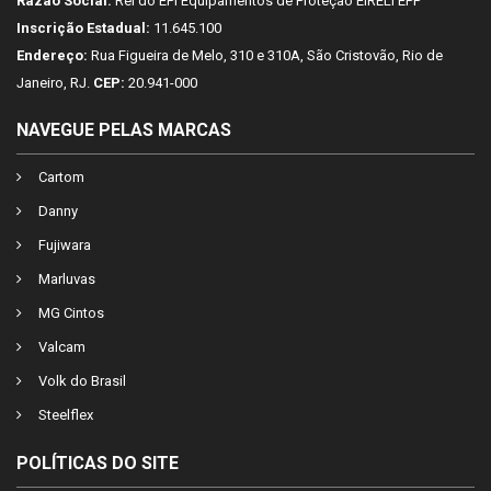
Razão Social:
Rei do EPI Equipamentos de Proteção EIRELI EPP
Inscrição Estadual:
11.645.100
Endereço:
Rua Figueira de Melo, 310 e 310A, São Cristovão, Rio de
Janeiro, RJ.
CEP:
20.941-000
NAVEGUE PELAS MARCAS
Cartom
Danny
Fujiwara
Marluvas
MG Cintos
Valcam
Volk do Brasil
Steelflex
POLÍTICAS DO SITE