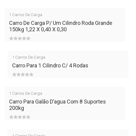
0
out
1
Carros De Carga
of
Carro De Carga P/ Um Cilindro Roda Grande
150kg 1,22 X 0,40 X 0,30
5
0
out
1
Carros De Carga
of
Carro Para 1 Cilindro C/ 4 Rodas
5
0
out
1
Carros De Carga
of
Carro Para Galão D’agua Com 8 Suportes
200kg
5
0
out
1
Carros De Carga