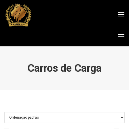
Tog
nav
Tog
nav
Carros de Carga