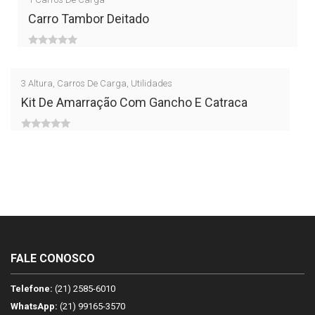
of
Carro Tambor Deitado
5
0
out
3
Altura
,
Carros De Carga
,
Utilidades
of
Kit De Amarração Com Gancho E Catraca
5
0
out
of
5
FALE CONOSCO
Telefone:
(21) 2585-6010
WhatsApp:
(21) 99165-3570