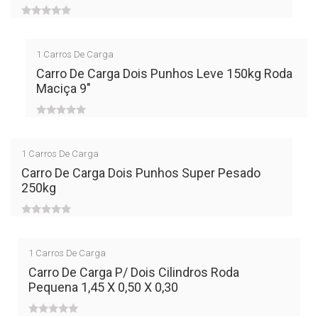
0
out
1
Carros De Carga
of
Carro De Carga Dois Punhos Leve 150kg Roda
Maciça 9″
5
0
out
1
Carros De Carga
of
Carro De Carga Dois Punhos Super Pesado
250kg
5
0
out
1
Carros De Carga
of
Carro De Carga P/ Dois Cilindros Roda
Pequena 1,45 X 0,50 X 0,30
5