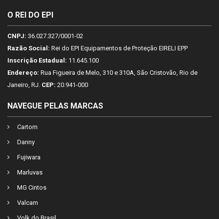
O REI DO EPI
CNPJ:
36.027.327/0001-02
Razão Social:
Rei do EPI Equipamentos de Proteção EIRELI EPP
Inscrição Estadual:
11.645.100
Endereço:
Rua Figueira de Melo, 310 e 310A, São Cristovão, Rio de
Janeiro, RJ.
CEP:
20.941-000
NAVEGUE PELAS MARCAS
Cartom
Danny
Fujiwara
Marluvas
MG Cintos
Valcam
Volk do Brasil