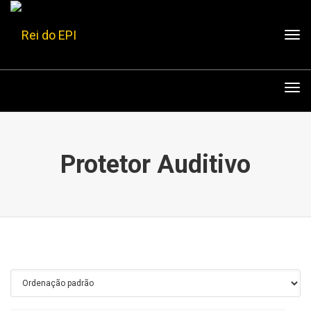
Tog
nav
Tog
nav
Protetor Auditivo