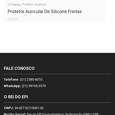
2
Freitas
,
Protetor Auditivo
Protetor Auricular De Silicone Freitas
0
out
of
5
FALE CONOSCO
Telefone:
(21) 2585-6010
WhatsApp:
(21) 99165-3570
O REI DO EPI
CNPJ:
36.027.327/0001-02
Razão Social:
Rei do EPI Equipamentos de Proteção EIRELI EPP