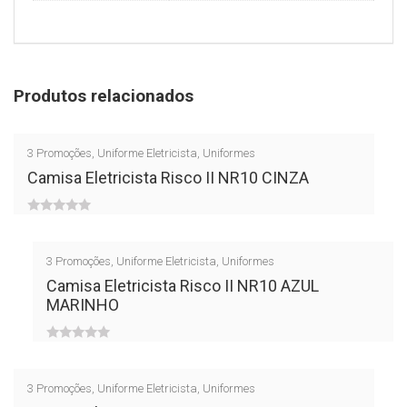
Produtos relacionados
3
Promoções
,
Uniforme Eletricista
,
Uniformes
Camisa Eletricista Risco II NR10 CINZA
0
out
3
Promoções
,
Uniforme Eletricista
,
Uniformes
of
Camisa Eletricista Risco II NR10 AZUL
MARINHO
5
0
out
3
Promoções
,
Uniforme Eletricista
,
Uniformes
of