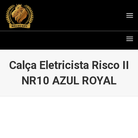
Tog
nav
Tog
nav
Calça Eletricista Risco II
NR10 AZUL ROYAL