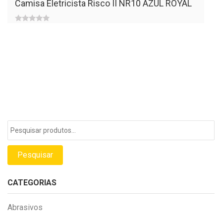
Camisa Eletricista Risco II NR10 AZUL ROYAL
5
0
out
of
5
Pesquisar
por:
Pesquisar
CATEGORIAS
Abrasivos