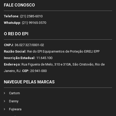
FALE CONOSCO
Telefone:
(21) 2585-6010
WhatsApp:
(21) 99165-3570
O REI DO EPI
CNPJ:
36.027.327/0001-02
Razão Social:
Rei do EPI Equipamentos de Proteção EIRELI EPP
Inscrição Estadual:
11.645.100
Endereço:
Rua Figueira de Melo, 310 e 310A, São Cristovão, Rio de
Janeiro, RJ.
CEP:
20.941-000
NAVEGUE PELAS MARCAS
Cartom
Danny
Fujiwara