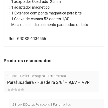
:: 1 adaptador Quadrado 25mm
:: 1 adaptador magnético
:: 1 Extensor com ponta magnética para bits
:: 1 Chave de catraca 52 dentes 1/4″
:: Mala de acondicionamento para todos os bits.
Ref.: GROSS-1136556
Produtos relacionados
2
Black E Decker
,
Ferragens E Ferramentas
Parafusadeira / Furadeira 3/8″ – 9,6V – VVR
0
out
2
Black E Decker
,
Ferragens E Ferramentas