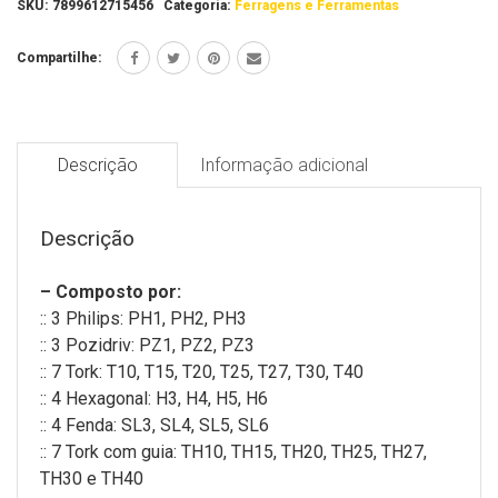
SKU:
7899612715456
Categoria:
Ferragens e Ferramentas
Compartilhe:
Descrição
Informação adicional
Descrição
– Composto por:
:: 3 Philips: PH1, PH2, PH3
:: 3 Pozidriv: PZ1, PZ2, PZ3
:: 7 Tork: T10, T15, T20, T25, T27, T30, T40
:: 4 Hexagonal: H3, H4, H5, H6
:: 4 Fenda: SL3, SL4, SL5, SL6
:: 7 Tork com guia: ТН10, ТН15, ТН20, ТН25, ТН27,
ТН30 e ТН40