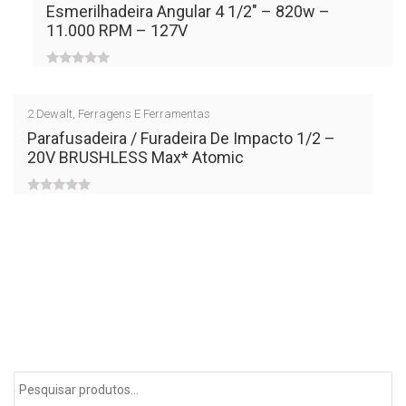
of
Esmerilhadeira Angular 4 1/2″ – 820w –
11.000 RPM – 127V
5
0
out
2
Dewalt
,
Ferragens E Ferramentas
of
Parafusadeira / Furadeira De Impacto 1/2 –
20V BRUSHLESS Max* Atomic
5
0
out
of
5
Pesquisar
por: