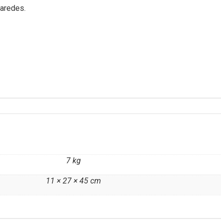
aredes.
7 kg
11 × 27 × 45 cm
O EPI
NAVEGUE PELAS MARCAS