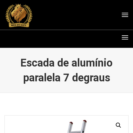
Tog
nav
Tog
nav
Escada de alumínio
paralela 7 degraus