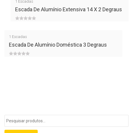
1
Escadas
of
Escada De Alumínio Extensiva 14 X 2 Degraus
5
0
out
1
Escadas
of
Escada De Alumínio Doméstica 3 Degraus
5
0
out
of
5
Pesquisar
por: