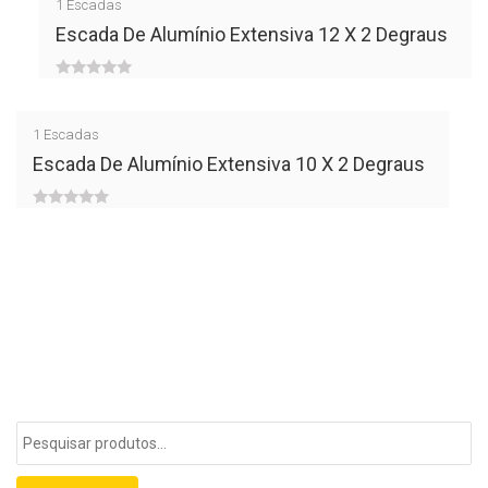
1
Escadas
of
Escada De Alumínio Extensiva 12 X 2 Degraus
5
0
out
1
Escadas
of
Escada De Alumínio Extensiva 10 X 2 Degraus
5
0
out
of
5
Pesquisar
por: