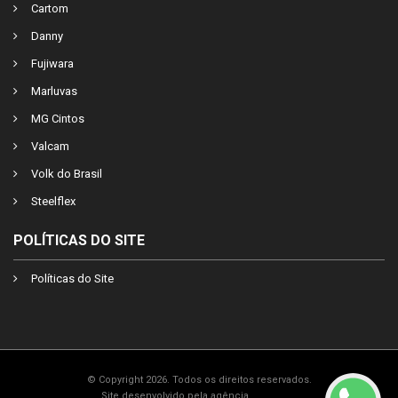
Cartom
Danny
Fujiwara
Marluvas
MG Cintos
Valcam
Volk do Brasil
Steelflex
POLÍTICAS DO SITE
Políticas do Site
© Copyright 2026. Todos os direitos reservados.
Site desenvolvido pela agência
Mega Mix