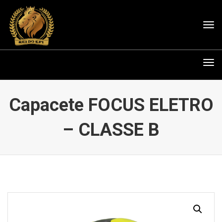
Tog
nav
Tog
nav
Capacete FOCUS ELETRO
– CLASSE B