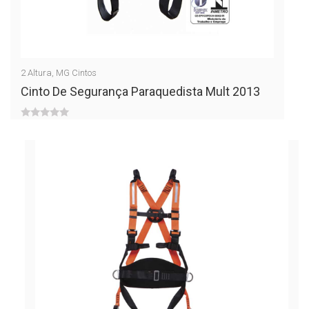
2
Altura
,
MG Cintos
Cinto De Segurança Paraquedista Mult 2013
0
out
of
5