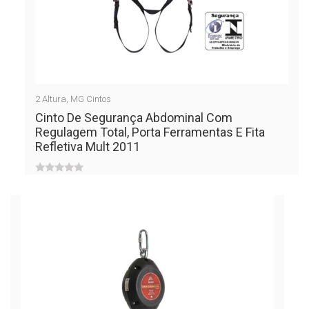
2
Altura
,
MG Cintos
Cinto De Segurança Abdominal Com
Regulagem Total, Porta Ferramentas E Fita
Refletiva Mult 2011
0
out
of
5