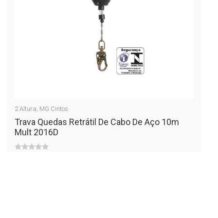
2
Altura
,
MG Cintos
Trava Quedas Retrátil De Cabo De Aço 10m
Mult 2016D
0
out
of
5