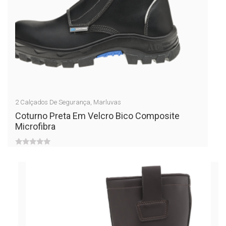
2
Calçados De Segurança
,
Marluvas
Coturno Preta Em Velcro Bico Composite
Microfibra
0
out
of
5