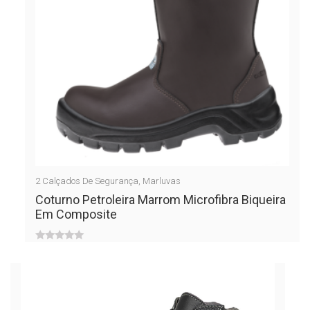
2
Calçados De Segurança
,
Marluvas
Coturno Petroleira Marrom Microfibra Biqueira
Em Composite
0
out
of
5