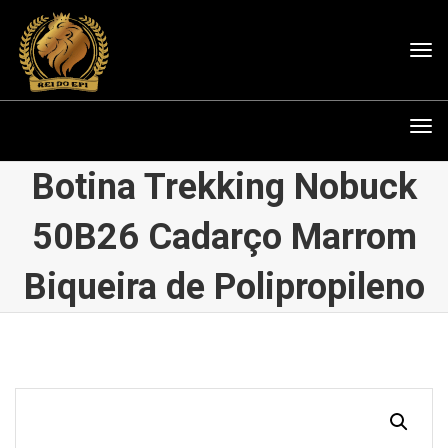
Tog
nav
Tog
nav
Botina Trekking Nobuck
50B26 Cadarço Marrom
Biqueira de Polipropileno