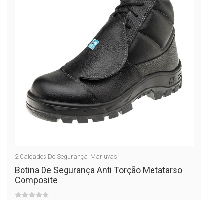
2
Calçados De Segurança
,
Marluvas
Botina De Segurança Anti Torção Metatarso
Composite
0
out