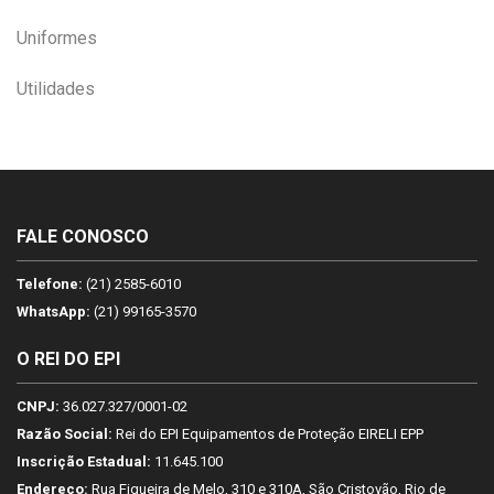
Uniformes
Utilidades
FALE CONOSCO
Telefone:
(21) 2585-6010
WhatsApp:
(21) 99165-3570
O REI DO EPI
CNPJ:
36.027.327/0001-02
Razão Social:
Rei do EPI Equipamentos de Proteção EIRELI EPP
Inscrição Estadual:
11.645.100
Endereço:
Rua Figueira de Melo, 310 e 310A, São Cristovão, Rio de