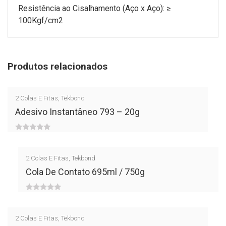
Resistência ao Cisalhamento (Aço x Aço): ≥
100Kgf/cm2
Produtos relacionados
2
Colas E Fitas
,
Tekbond
Adesivo Instantâneo 793 – 20g
0
out
2
Colas E Fitas
,
Tekbond
of
Cola De Contato 695ml / 750g
5
0
out
2
Colas E Fitas
,
Tekbond