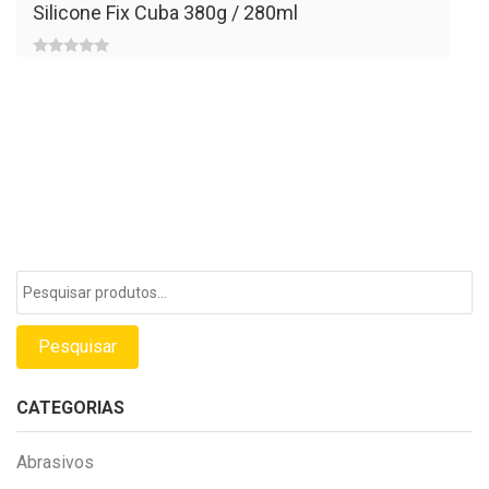
of
Silicone Fix Cuba 380g / 280ml
5
0
out
of
5
Pesquisar
por:
Pesquisar
CATEGORIAS
Abrasivos