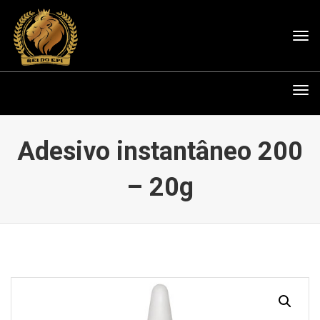
Tog
nav
Tog
nav
Adesivo instantâneo 200
– 20g