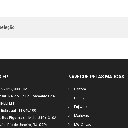
seleção.
O EPI
NAVEGUE PELAS MARCAS
027.327/0001-02
Cartom
cial:
Rei do EPI Equipamentos de
Danny
IRELI EPP
Fujiwara
 Estadual:
11.645.100
Marluvas
:
Rua Figueira de Melo, 310 e 310A,
MG Cintos
vão, Rio de Janeiro, RJ.
CEP: