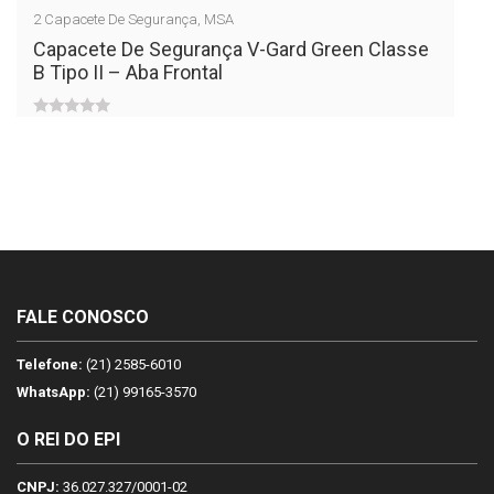
2
Capacete De Segurança
,
MSA
Capacete De Segurança V-Gard Green Classe
B Tipo II – Aba Frontal
0
out
of
5
FALE CONOSCO
Telefone:
(21) 2585-6010
WhatsApp:
(21) 99165-3570
O REI DO EPI
CNPJ:
36.027.327/0001-02